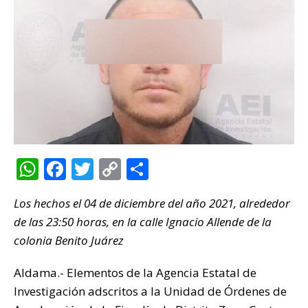
W
F
T
C
C
h
a
w
o
o
Los hechos el 04 de diciembre del año 2021, alrededor
at
c
it
p
m
de las 23:50 horas, en la calle Ignacio Allende de la
s
e
te
y
p
colonia Benito Juárez
A
b
r
Li
ar
p
o
n
ti
Aldama.- Elementos de la Agencia Estatal de
Investigación adscritos a la Unidad de Órdenes de
p
o
k
r