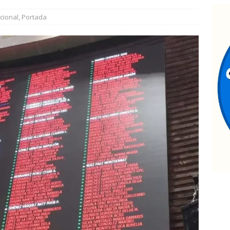
xceso de velocidad provoca choque y deja dos mujeres
cional
,
Portada
ntrega Marco Bonilla rehabilitación del parque Mármol III en
500 vecinos
CHIHUAHUA MARCO BONILLA
ontinúan jornadas de Jóvenes Unen al Barrio
ESTATAL