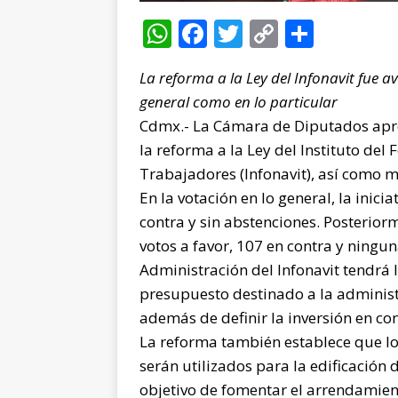
W
F
T
C
C
h
a
w
o
o
La reforma a la Ley del Infonavit fue 
at
c
it
p
m
general como en lo particular
s
e
te
y
p
Cdmx.- La Cámara de Diputados aprob
A
b
r
Li
ar
la reforma a la Ley del Instituto del
p
o
n
ti
Trabajadores (Infonavit), así como m
p
o
k
r
En la votación en lo general, la inici
contra y sin abstenciones. Posterior
k
votos a favor, 107 en contra y ningu
Administración del Infonavit tendrá
presupuesto destinado a la administra
además de definir la inversión en co
La reforma también establece que los
serán utilizados para la edificación d
objetivo de fomentar el arrendamient