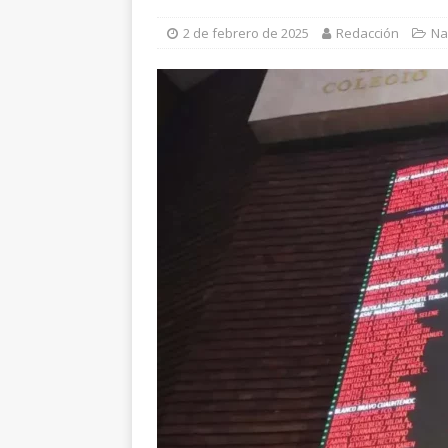
[ 5 de agosto de 2026 ]
E
2 de febrero de 2025
Redacción
Na
lesionadas
ESTATAL
[ 5 de agosto de 2026 ]
E
beneficio de más de mil 
[ 5 de agosto de 2026 ]
C