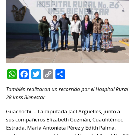
W
F
T
C
C
h
a
w
o
o
También realizaron un recorrido por el Hospital Rural
at
c
it
p
m
28 Imss Bienestar
s
e
te
y
p
A
b
r
Li
ar
Guachochi. – La diputada Jael Argüelles, junto a
p
o
n
ti
sus compañeros Elizabeth Guzmán, Cuauhtémoc
Estrada, María Antonieta Pérez y Edith Palma,
p
o
k
r