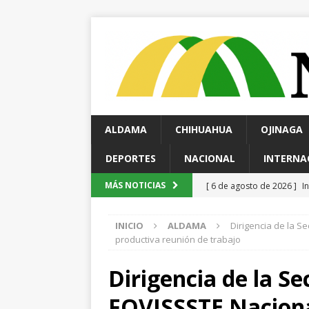
ALDAMA
CHIHUAHUA
OJINAGA
DEPORTES
NACIONAL
INTERNA
[ 6 de agosto de 2026 ]
I
MÁS NOTICIAS
Cusárare
ESTATAL
INICIO
ALDAMA
Dirigencia de la S
[ 6 de agosto de 2026 ]
H
productiva reunión de trabajo
investigan presunta sobr
Dirigencia de la Se
[ 6 de agosto de 2026 ]
H
FOVISSSTE Naciona
norte de la ciudad
EST