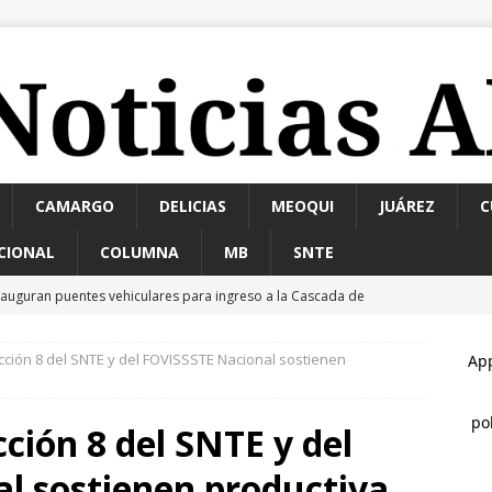
CAMARGO
DELICIAS
MEOQUI
JUÁREZ
C
CIONAL
COLUMNA
MB
SNTE
nauguran puentes vehiculares para ingreso a la Cascada de
ección 8 del SNTE y del FOVISSSTE Nacional sostienen
allan a hombre sin vida en estacionamiento de paquetería;
edosis
ESTATAL
cción 8 del SNTE y del
allazgo de cadáver en descomposición desata fuerte operativo al
l sostienen productiva
ATAL