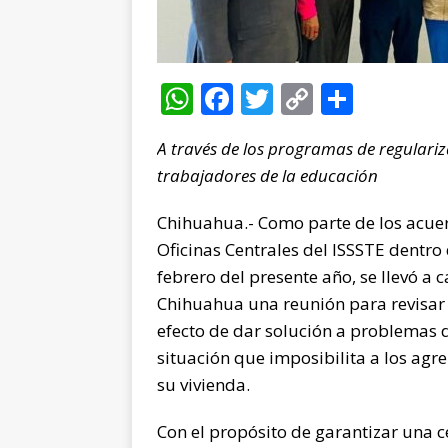
W
F
T
C
C
h
a
w
o
o
A través de los programas de regulariz
at
c
it
p
m
trabajadores de la educación
s
e
te
y
p
A
b
r
Li
ar
Chihuahua.- Como parte de los acuer
p
o
n
ti
Oficinas Centrales del ISSSTE dentro
febrero del presente año, se llevó a 
p
o
k
r
Chihuahua una reunión para revisar 
k
efecto de dar solución a problemas 
situación que imposibilita a los agr
su vivienda.
Con el propósito de garantizar una ce