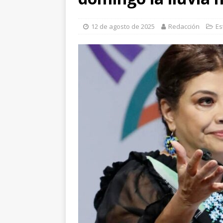
[ 6 de agosto de 2026 ]
I
12 de agosto de 2025
Redacción
Es
Cusárare
ESTATAL
[ 6 de agosto de 2026 ]
H
investigan presunta sobr
[ 6 de agosto de 2026 ]
H
norte de la ciudad
EST
[ 6 de agosto de 2026 ]
D
cercanía y presencia
ES