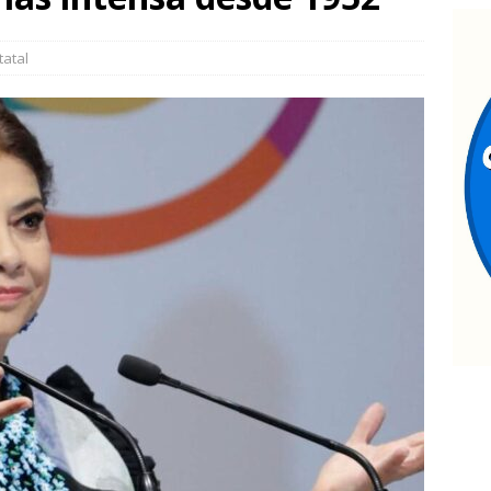
nauguran puentes vehiculares para ingreso a la Cascada de
tatal
allan a hombre sin vida en estacionamiento de paquetería;
edosis
ESTATAL
allazgo de cadáver en descomposición desata fuerte operativo al
ATAL
estaca César Jáuregui la importancia de atender las colonias con
TATAL