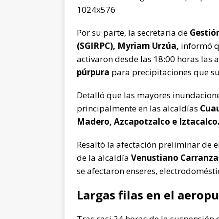
Por su parte, la secretaria de
Gestión
(SGIRPC), Myriam
Urzúa,
informó qu
activaron desde las 18:00 horas las a
púrpura
para precipitaciones que su
Detalló que las mayores inundaciones
principalmente en las alcaldías
Cuau
Madero, Azcapotzalco e Iztacalco
Resaltó la afectación preliminar de e
de la alcaldía
Venustiano Carranza
se afectaron enseres, electrodomésti
Largas filas en el aerop
Tras casi 24 horas de la suspensión