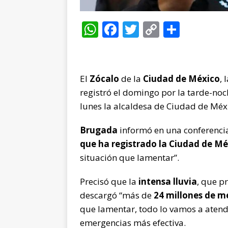
W
F
T
C
C
h
a
w
o
o
at
c
it
p
m
s
e
te
y
p
El
Zócalo
de la
Ciudad de México
, 
A
b
r
Li
ar
registró el domingo por la tarde-noc
p
o
n
ti
lunes la alcaldesa de Ciudad de Méx
p
o
k
r
Brugada
informó en una conferencia
k
que ha registrado la Ciudad de Mé
situación que lamentar”.
Precisó que la
intensa lluvia
, que p
descargó “más de
24 millones de me
que lamentar, todo lo vamos a atend
emergencias más efectiva.