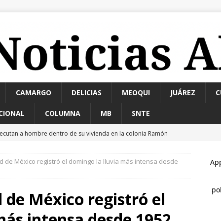
CAMARGO
DELICIAS
MEOQUI
JUÁREZ
C
CIONAL
COLUMNA
MB
SNTE
jecutan a hombre dentro de su vivienda en la colonia Ramón
d de México registró el domingo la lluvia más intensa desde
upervisa secretario de Salud atención y operación de Centros de
 Chihuahua
ESTATAL
 de México registró el
ncendio consume vivienda de madera en la colonia Proletaria
más intensa desde 1952
ible acto intencional
ESTATAL