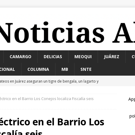
CAMARGO
DELICIAS
MEOQUI
JUÁREZ
C
CIONAL
COLUMNA
MB
SNTE
ateos en Juárez aseguran un tigre de bengala, un lagarto y
tigación por homicidio
ESTATAL
éctrico en el Barrio Los Conejos localiza Fiscalía seis
estaca César Jáuregui la importancia de atender las colonias con
TATAL
éctrico en el Barrio Los
jecutan a hombre dentro de su vivienda en la colonia Ramón
calía seis