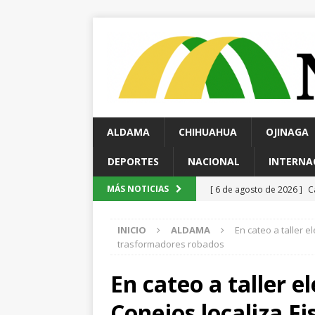
ALDAMA
CHIHUAHUA
OJINAGA
DEPORTES
NACIONAL
INTERNA
[ 6 de agosto de 2026 ]
C
MÁS NOTICIAS
evidencias clave en inves
INICIO
ALDAMA
En cateo a taller el
[ 6 de agosto de 2026 ]
D
trasformadores robados
cercanía y presencia
ES
En cateo a taller el
[ 6 de agosto de 2026 ]
E
Conejos localiza Fis
Reyes
ESTATAL