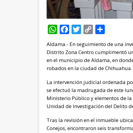
W
F
T
C
C
h
a
w
o
o
Aldama.- En seguimiento de una invest
at
c
it
p
m
Distrito Zona Centro cumplimentó una
s
e
te
y
p
en el municipio de Aldama, en dond
A
b
r
Li
ar
robados en la ciudad de Chihuahua.
p
o
n
ti
La intervención judicial ordenada por
p
o
k
r
se efectuó la madrugada de este lun
k
Ministerio Público y elementos de la 
Unidad de Investigación del Delito d
Tras la revisión en el inmueble ubica
Conejos, encontraron seis transforma