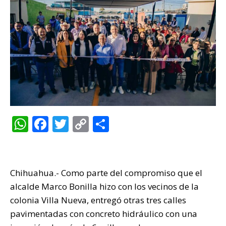
W
F
T
C
C
h
a
w
o
o
at
c
it
p
m
s
e
te
y
p
Chihuahua.- Como parte del compromiso que el
A
b
r
Li
ar
alcalde Marco Bonilla hizo con los vecinos de la
p
o
n
ti
colonia Villa Nueva, entregó otras tres calles
pavimentadas con concreto hidráulico con una
p
o
k
r