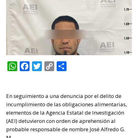
W
F
T
C
C
h
a
w
o
o
at
c
it
p
m
s
e
te
y
p
En seguimiento a una denuncia por el delito de
A
b
r
Li
ar
incumplimiento de las obligaciones alimentarias,
p
o
n
ti
elementos de la Agencia Estatal de Investigación
(AEI) detuvieron con orden de aprehensión al
p
o
k
r
probable responsable de nombre José Alfredo G.
k
M.