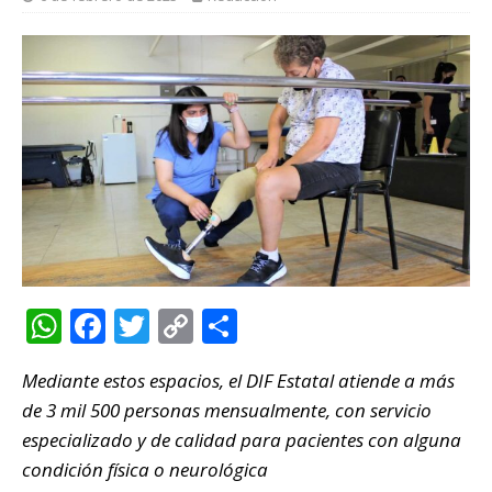
W
F
T
C
C
h
a
w
o
o
Mediante estos espacios, el DIF Estatal atiende a más
at
c
it
p
m
de 3 mil 500 personas mensualmente, con servicio
s
e
te
y
p
especializado y de calidad para pacientes con alguna
A
b
r
Li
ar
condición física o neurológica