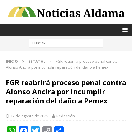
INICIO
ESTATAL
FGR reabrirá proceso penal contra
Alonso Ancira por incumplir reparación del daño a Pemex
FGR reabrirá proceso penal contra
Alonso Ancira por incumplir
reparación del daño a Pemex
12 de agosto de 2025
Redacción
W
F
T
C
C