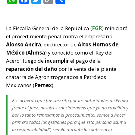
h
a
w
o
o
at
c
it
p
m
s
e
te
y
p
La Fiscalía General de la República (
FGR
) reiniciará
A
b
r
Li
ar
el procedimiento penal contra el empresario
p
o
n
ti
Alonso Ancira
, ex director de
Altos Hornos de
México
(
Ahmsa
) y conocido como el ‘Rey del
p
o
k
r
Acero’, luego de
incumplir
el pago de la
k
reparación del daño
por la venta de la planta
chatarra de Agronitrogenados a Petróleos
Mexicanos (
Pemex
).
Ese acuerdo que fue suscrito por las autoridades de Pemex
frente al juez, nosotros consideramos que ya no es válido y
por lo tanto reiniciamos el procedimiento, vamos a hacer
primero todas las gestiones para que esta persona asuma
la responsabilidad”, señaló durante la conferencia