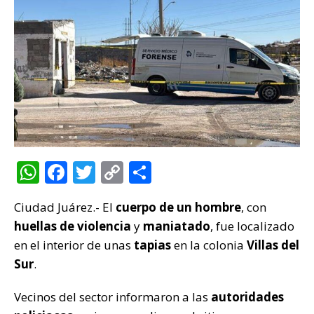
W
F
T
C
C
h
a
w
o
o
Ciudad Juárez.- El
cuerpo de un hombre
, con
at
c
it
p
m
huellas de violencia
y
maniatado
, fue localizado
s
e
te
y
p
en el interior de unas
tapias
en la colonia
Villas del
A
b
r
Li
ar
Sur
.
p
o
n
ti
Vecinos del sector informaron a las
autoridades
p
o
k
r