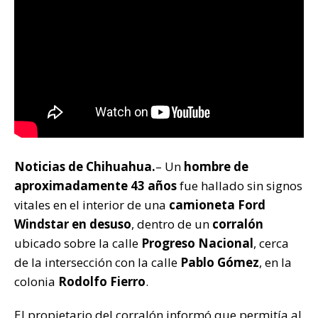
k
Noticias de Chihuahua.
– Un
hombre de
aproximadamente 43 años
fue hallado sin signos
vitales en el interior de una
camioneta Ford
Windstar en desuso
, dentro de un
corralón
ubicado sobre la calle
Progreso Nacional
, cerca
de la intersección con la calle
Pablo Gómez
, en la
colonia
Rodolfo Fierro
.
El propietario del corralón informó que permitía al