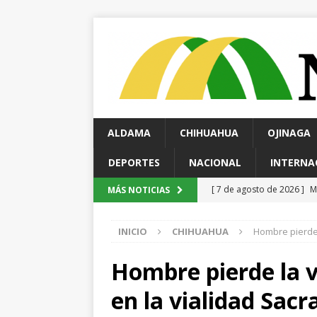
ALDAMA
CHIHUAHUA
OJINAGA
DEPORTES
NACIONAL
INTERNA
[ 7 de agosto de 2026 ]
R
MÁS NOTICIAS
ESTATAL
INICIO
CHIHUAHUA
Hombre pierde 
[ 7 de agosto de 2026 ]
E
choque contra una vivien
Hombre pierde la v
[ 7 de agosto de 2026 ]
H
en la vialidad Sac
Nacional
ESTATAL