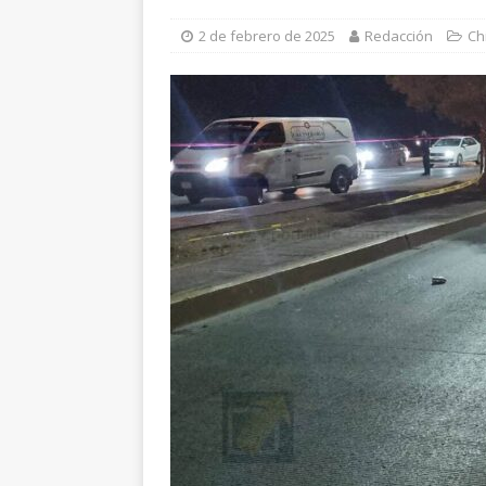
[ 7 de agosto de 2026 ]
R
2 de febrero de 2025
Redacción
Ch
ESTATAL
[ 7 de agosto de 2026 ]
L
León
ESTATAL
[ 7 de agosto de 2026 ]
C
ESTATAL
[ 7 de agosto de 2026 ]
M
encuestas
CHIHUAHUA