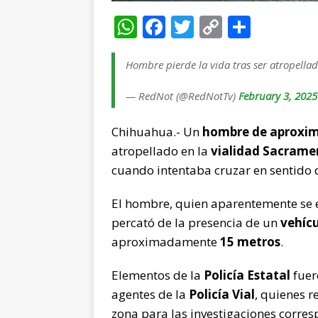
W
F
T
C
C
h
a
w
o
o
at
c
it
p
m
Hombre pierde la vida tras ser atropella
s
e
te
y
p
— RedNot (@RedNotTv)
February 3, 2025
A
b
r
Li
ar
Chihuahua.- Un
hombre de aproxi
p
o
n
ti
atropellado en la
vialidad Sacrame
p
o
k
r
cuando intentaba cruzar en sentido
k
El hombre, quien aparentemente se
percató de la presencia de un
vehíc
aproximadamente
15 metros
.
Elementos de la
Policía Estatal
fuer
agentes de la
Policía Vial
, quienes r
zona para las investigaciones corres