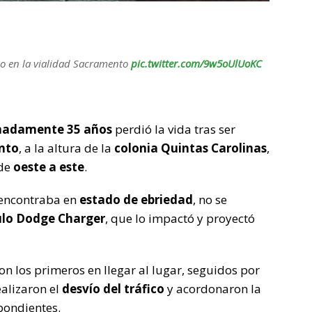
do en la vialidad Sacramento
pic.twitter.com/9w5oUlUoKC
madamente 35 años
perdió la vida tras ser
nto
, a la altura de la
colonia Quintas Carolinas
,
 de
oeste a este
.
 encontraba en
estado de ebriedad
, no se
ulo Dodge Charger
, que lo impactó y proyectó
on los primeros en llegar al lugar, seguidos por
ealizaron el
desvío del tráfico
y acordonaron la
pondientes.