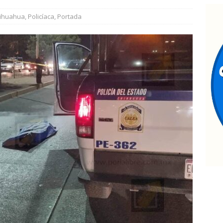
eglas claras consolidarían la unidad en el PAN: Rafa Loera
ihuahua
,
Policíaca
,
Portada
ocalizan sin vida a un joven en vivienda de la colonia Ponce de
hoque en la avenida 20 de Noviembre deja dos lesionados
arco Bonilla lidera preferencias electorales de acuerdo a
 MARCO BONILLA