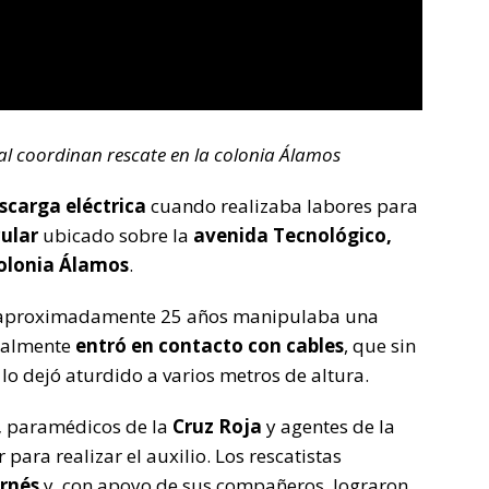
al coordinan rescate en la colonia Álamos
scarga eléctrica
cuando realizaba labores para
cular
ubicado sobre la
avenida Tecnológico,
olonia Álamos
.
de aproximadamente 25 años manipulaba una
ntalmente
entró en contacto con cables
, que sin
lo dejó aturdido a varios metros de altura.
,
paramédicos de la
Cruz Roja
y agentes de la
 para realizar el auxilio.
Los rescatistas
arnés
y, con apoyo de sus compañeros, lograron