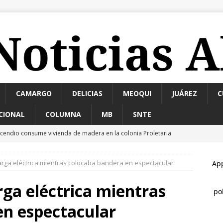
CAMARGO
DELICIAS
MEOQUI
JUÁREZ
C
CIONAL
COLUMNA
MB
SNTE
ncendio consume vivienda de madera en la colonia Proletaria
ible acto intencional
ESTATAL
arga eléctrica mientras colocaba bandera en espectacular
nauguran puentes vehiculares para ingreso a la Cascada de
rga eléctrica mientras
allan a hombre sin vida en estacionamiento de paquetería;
en espectacular
edosis
ESTATAL