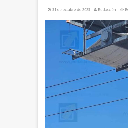
[ 6 de agosto de 2026 ]
H
31 de octubre de 2025
Redacción
E
norte de la ciudad
EST
[ 6 de agosto de 2026 ]
E
violencia en Granjas Sac
[ 6 de agosto de 2026 ]
*
pretextos
CHIHUAHUA 
[ 6 de agosto de 2026 ]
S
Salud en el municipio de