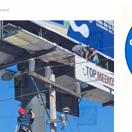
allazgo de cadáver en descomposición desata fuerte operativo al
statal
ATAL
ncuentran cuerpo encobijado, maniatado y con huellas de
ramento
ESTATAL
La advertencia de Maru *Más poder al poder *Barredoras… y
MARCO BONILLA
upervisa secretario de Salud atención y operación de Centros de
 Chihuahua
ESTATAL