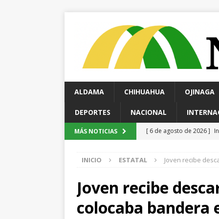
ALDAMA
CHIHUAHUA
OJINAGA
DEPORTES
NACIONAL
INTERNA
[ 6 de agosto de 2026 ]
I
MÁS NOTICIAS
Ampliación; investigan pos
INICIO
ESTATAL
Joven recibe desc
[ 6 de agosto de 2026 ]
I
Cusárare
ESTATAL
Joven recibe desca
[ 6 de agosto de 2026 ]
H
colocaba bandera 
investigan presunta sobr