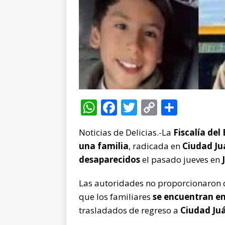
W
F
T
C
C
h
a
w
o
o
Noticias de Delicias.-La
Fiscalía del
at
c
it
p
m
una familia
, radicada en
Ciudad Ju
s
e
te
y
p
desaparecidos
el pasado jueves en
A
b
r
Li
ar
p
o
n
ti
Las autoridades no proporcionaron d
que los familiares
se encuentran en
p
o
k
r
trasladados de regreso a
Ciudad Ju
k