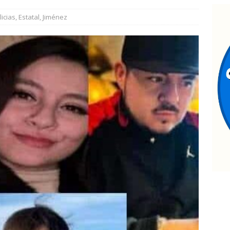
ESTATAL
licias
,
Estatal
,
Jiménez
seguran en Aldama dos vehículos y armas; uno utilizado para
AMA
nvita Secretaría de Turismo a eventos de aventura y tradición este
antiene Policía Rural operativo preventivo en Majalca durante las