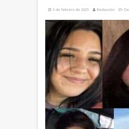
validación de propuestas
3 de febrero de 2025
Redacción
De
[ 8 de agosto de 2026 ]
A
agredir a policías
ALD
[ 8 de agosto de 2026 ]
I
fin de semana
ESTATAL
[ 8 de agosto de 2026 ]
M
vacaciones
ESTATAL