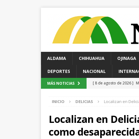
ALDAMA
CHIHUAHUA
OJINAGA
DEPORTES
NACIONAL
INTERNA
[ 8 de agosto de 2026 ]
P
MÁS NOTICIAS
ESTATAL
INICIO
DELICIAS
Localizan en Deli
[ 8 de agosto de 2026 ]
C
[ 8 de agosto de 2026 ]
M
Localizan en Delici
respaldan su trabajo en 
como desaparecida
[ 8 de agosto de 2026 ]
A