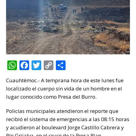
W
F
T
C
C
h
a
w
o
o
Cuauhtémoc.- A temprana hora de este lunes fue
at
c
it
p
m
localizado el cuerpo sin vida de un hombre en el
s
e
te
y
p
lugar conocido como Presa del Burro.
A
b
r
Li
ar
p
o
n
ti
Policías municipales atendieron el reporte que
recibió el sistema de emergencias a las 08:15 horas
p
o
k
r
y acudieron al boulevard Jorge Castillo Cabrera y
k
Río Grijalva, en el cruce de la Presa Plan