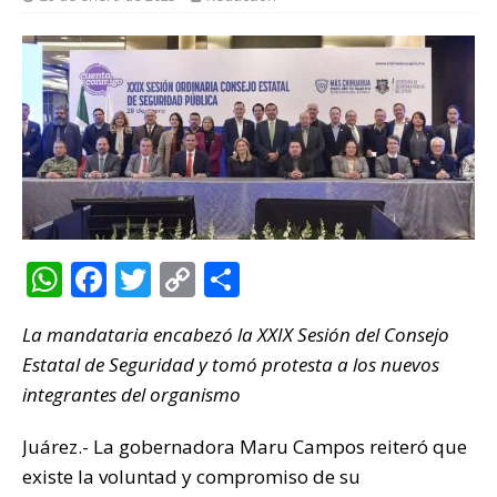
W
F
T
C
C
h
a
w
o
o
La mandataria encabezó la XXIX Sesión del Consejo
at
c
it
p
m
Estatal de Seguridad y tomó protesta a los nuevos
s
e
te
y
p
integrantes del organismo
A
b
r
Li
ar
p
o
n
ti
Juárez.- La gobernadora Maru Campos reiteró que
existe la voluntad y compromiso de su
p
o
k
r