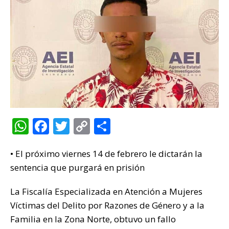
W
F
T
C
C
h
a
w
o
o
• El próximo viernes 14 de febrero le dictarán la
at
c
it
p
m
sentencia que purgará en prisión
s
e
te
y
p
A
b
r
Li
ar
La Fiscalía Especializada en Atención a Mujeres
p
o
n
ti
Víctimas del Delito por Razones de Género y a la
Familia en la Zona Norte, obtuvo un fallo
p
o
k
r