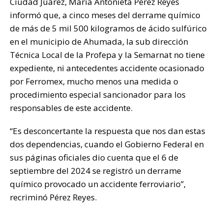
A
b
r
Li
ar
Ciudad Juárez, María Antonieta Pérez Reyes
p
o
n
ti
informó que, a cinco meses del derrame químico
de más de 5 mil 500 kilogramos de ácido sulfúrico
p
o
k
r
en el municipio de Ahumada, la sub dirección
k
Técnica Local de la Profepa y la Semarnat no tiene
expediente, ni antecedentes accidente ocasionado
por Ferromex, mucho menos una medida o
procedimiento especial sancionador para los
responsables de este accidente.
“Es desconcertante la respuesta que nos dan estas
dos dependencias, cuando el Gobierno Federal en
sus páginas oficiales dio cuenta que el 6 de
septiembre del 2024 se registró un derrame
químico provocado un accidente ferroviario”,
recriminó Pérez Reyes.