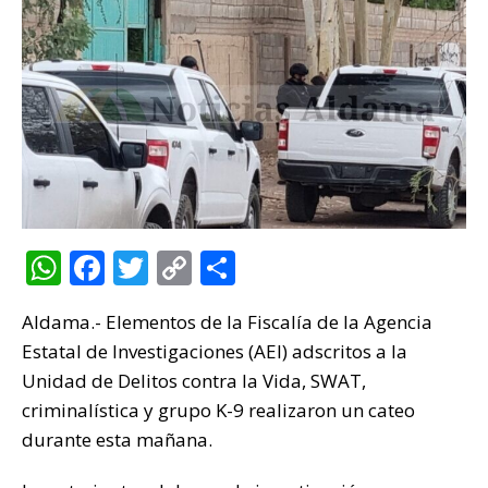
W
F
T
C
C
h
a
w
o
o
Aldama.- Elementos de la Fiscalía de la Agencia
at
c
it
p
m
Estatal de Investigaciones (AEI) adscritos a la
s
e
te
y
p
Unidad de Delitos contra la Vida, SWAT,
A
b
r
Li
ar
criminalística y grupo K-9 realizaron un cateo
p
o
n
ti
durante esta mañana.
p
o
k
r