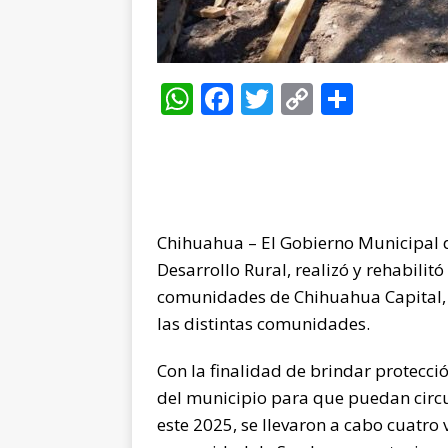
W
F
T
C
C
h
a
w
o
o
at
c
it
p
m
s
e
te
y
p
A
b
r
Li
ar
Chihuahua – El Gobierno Municipal d
p
o
n
ti
Desarrollo Rural, realizó y rehabilitó
p
o
k
r
comunidades de Chihuahua Capital, 
k
las distintas comunidades.
Con la finalidad de brindar protecció
del municipio para que puedan circul
este 2025, se llevaron a cabo cuatro 