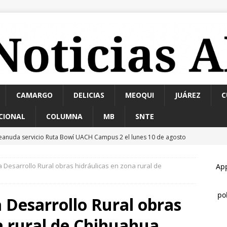
CAMARGO
DELICIAS
MEOQUI
JUÁREZ
C
CIONAL
COLUMNA
MB
SNTE
eanuda servicio Ruta Bowí UACH Campus 2 el lunes 10 de agosto
ta Desarrollo Rural obras hidráulicas en zona rural de
xceso de velocidad y presunto estado de ebriedad terminan en
da
ESTATAL
a Desarrollo Rural obras
ombre resulta lesionado tras caer de un balcón en Infonavit
a rural de Chihuahua