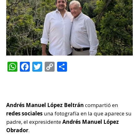
W
F
T
C
C
h
a
w
o
o
at
c
it
p
m
s
e
te
y
p
A
b
r
Li
ar
Andrés Manuel López Beltrán
compartió en
p
o
n
ti
redes sociales
una fotografía en la que aparece su
padre, el expresidente
Andrés Manuel López
p
o
k
r
Obrador
.
k