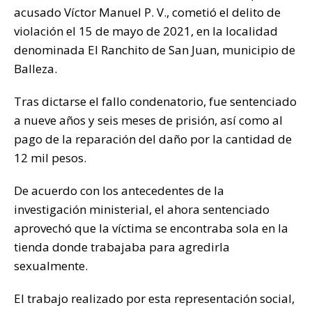
at
c
it
p
m
acusado Víctor Manuel P. V., cometió el delito de
s
e
te
y
p
violación el 15 de mayo de 2021, en la localidad
A
b
r
Li
ar
denominada El Ranchito de San Juan, municipio de
p
o
n
ti
Balleza.
p
o
k
r
Tras dictarse el fallo condenatorio, fue sentenciado
k
a nueve años y seis meses de prisión, así como al
pago de la reparación del daño por la cantidad de
12 mil pesos.
De acuerdo con los antecedentes de la
investigación ministerial, el ahora sentenciado
aprovechó que la víctima se encontraba sola en la
tienda donde trabajaba para agredirla
sexualmente.
El trabajo realizado por esta representación social,