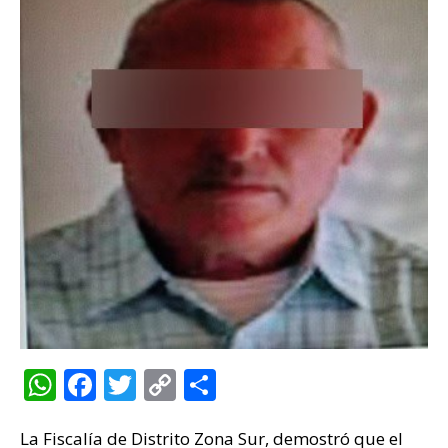
W
F
T
C
C
h
a
w
o
o
La Fiscalía de Distrito Zona Sur, demostró que el