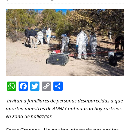
W
F
T
C
C
h
a
w
o
o
Invitan a familiares de personas desaparecidas a que
at
c
it
p
m
aporten muestras de ADN/ Continuarán hoy rastreos
s
e
te
y
p
en zona de hallazgos
A
b
r
Li
ar
Casas Grandes.- Un equipo integrado por peritos