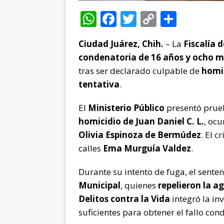
W
F
T
C
C
h
a
w
o
o
Ciudad Juárez, Chih.
– La
Fiscalía 
at
c
it
p
m
condenatoria de 16 años y ocho me
s
e
te
y
p
tras ser declarado culpable de
homic
A
b
r
Li
ar
tentativa
.
p
o
n
ti
El
Ministerio Público
presentó prue
p
o
k
r
homicidio de Juan Daniel C. L.
, ocu
k
Olivia Espinoza de Bermúdez
. El 
calles
Ema Murguía Valdez
.
Durante su intento de fuga, el sente
Municipal
, quienes
repelieron la a
Delitos contra la Vida
integró la in
suficientes para obtener el fallo con