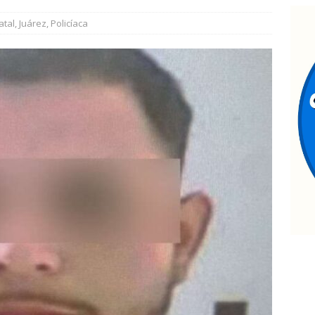
estaca César Jáuregui la importancia de atender las colonias con
atal
,
Juárez
,
Policíaca
TATAL
jecutan a hombre dentro de su vivienda en la colonia Ramón
upervisa secretario de Salud atención y operación de Centros de
 Chihuahua
ESTATAL
hoque en la avenida 20 de Noviembre deja dos lesionados