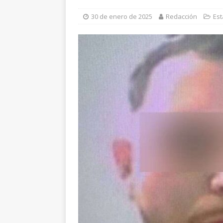
[ 6 de agosto de 2026 ]
D
30 de enero de 2025
Redacción
Est
cercanía y presencia
ES
[ 6 de agosto de 2026 ]
E
Reyes
ESTATAL
[ 6 de agosto de 2026 ]
S
Salud en el municipio de
[ 7 de agosto de 2026 ]
C
ESTATAL