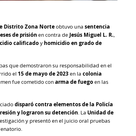
de Distrito Zona Norte
obtuvo una
sentencia
ses de prisión
en contra de
Jesús Miguel L. R.
,
idio calificado
y
homicidio en grado de
bas que demostraron su responsabilidad en el
rrido el
15 de mayo de 2023
en la
colonia
crimen fue cometido con
arma de fuego
en las
nciado
disparó contra elementos de la Policía
gresión y lograron su detención
. La
Unidad de
vestigación y presentó en el juicio oral pruebas
denatorio.