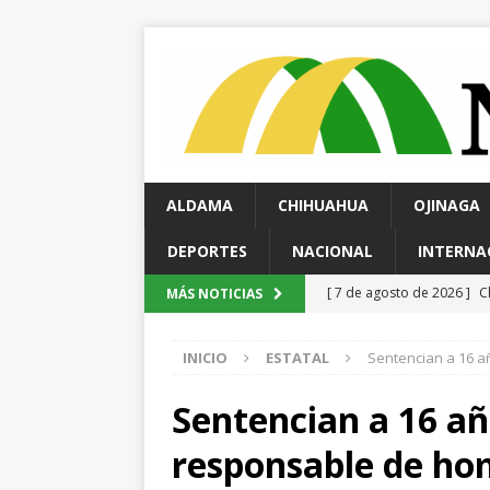
ALDAMA
CHIHUAHUA
OJINAGA
DEPORTES
NACIONAL
INTERNA
[ 7 de agosto de 2026 ]
R
MÁS NOTICIAS
ESTATAL
INICIO
ESTATAL
Sentencian a 16 a
[ 6 de agosto de 2026 ]
A
unidad en el PAN
ESTA
Sentencian a 16 añ
[ 6 de agosto de 2026 ]
C
responsable de hom
evidencias clave en inves