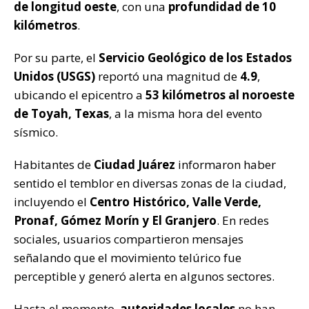
de longitud oeste
, con una
profundidad de 10
k
kilómetros
.
Por su parte, el
Servicio Geológico de los Estados
Unidos (USGS)
reportó una magnitud de
4.9
,
ubicando el epicentro a
53 kilómetros al noroeste
de Toyah, Texas
, a la misma hora del evento
sísmico.
Habitantes de
Ciudad Juárez
informaron haber
sentido el temblor en diversas zonas de la ciudad,
incluyendo el
Centro Histórico, Valle Verde,
Pronaf, Gómez Morín y El Granjero
. En redes
sociales, usuarios compartieron mensajes
señalando que el movimiento telúrico fue
perceptible y generó alerta en algunos sectores.
Hasta el momento,
autoridades locales
no han