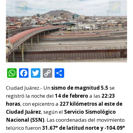
W
F
T
C
C
h
a
w
o
o
Ciudad Juárez.- Un
sismo de magnitud 5.5
se
at
c
it
p
m
registró la noche del
14 de febrero
a las
22:23
s
e
te
y
p
horas
, con epicentro a
227 kilómetros al este de
A
b
r
Li
ar
Ciudad Juárez
, según el
Servicio Sismológico
p
o
n
ti
Nacional (SSN)
. Las coordenadas del movimiento
p
o
k
r
telúrico fueron
31.67° de latitud norte y -104.09°