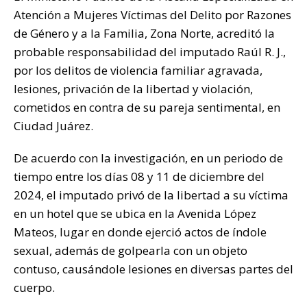
at
c
it
p
m
Atención a Mujeres Víctimas del Delito por Razones
s
e
te
y
p
de Género y a la Familia, Zona Norte, acreditó la
A
b
r
Li
ar
probable responsabilidad del imputado Raúl R. J.,
p
o
n
ti
por los delitos de violencia familiar agravada,
p
o
k
r
lesiones, privación de la libertad y violación,
k
cometidos en contra de su pareja sentimental, en
Ciudad Juárez.
De acuerdo con la investigación, en un periodo de
tiempo entre los días 08 y 11 de diciembre del
2024, el imputado privó de la libertad a su víctima
en un hotel que se ubica en la Avenida López
Mateos, lugar en donde ejerció actos de índole
sexual, además de golpearla con un objeto
contuso, causándole lesiones en diversas partes del
cuerpo.