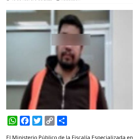
W
F
T
C
C
h
a
w
o
o
El Ministerio Público de la Fiscalía Especializada en