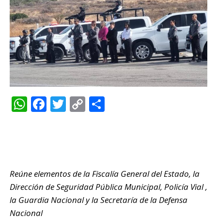
W
F
T
C
C
h
a
w
o
o
at
c
it
p
m
s
e
te
y
p
A
b
r
Li
ar
Reúne elementos de la Fiscalía General del Estado, la
p
o
n
ti
Dirección de Seguridad Pública Municipal, Policía Vial ,
p
o
k
r
la Guardia Nacional y la Secretaría de la Defensa
k
Nacional