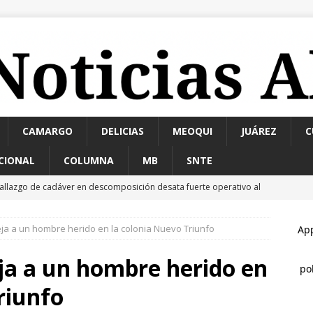
CAMARGO
DELICIAS
MEOQUI
JUÁREZ
C
CIONAL
COLUMNA
MB
SNTE
allazgo de cadáver en descomposición desata fuerte operativo al
ATAL
a a un hombre herido en la colonia Nuevo Triunfo
ncuentran cuerpo encobijado, maniatado y con huellas de
ramento
ESTATAL
a a un hombre herido en
La advertencia de Maru *Más poder al poder *Barredoras… y
riunfo
MARCO BONILLA