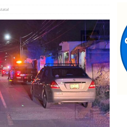
an taller de autocuidado a adultos mayores de El Papalote
statal
arco Bonilla cumple: inaugura el Paso Superior de Fuerza Aérea y
AMA
uadalupe y Calvo opera con 21 policías municipales; corporación
ementos más
ESTATAL
allan a hombre sin vida en estacionamiento de paquetería;
edosis
ESTATAL