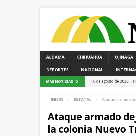
ALDAMA
CHIHUAHUA
OJINAGA
DEPORTES
NACIONAL
INTERNA
[ 6 de agosto de 2026 ]
H
MÁS NOTICIAS
norte de la ciudad
EST
INICIO
ESTATAL
Ataque armado dej
[ 6 de agosto de 2026 ]
E
violencia en Granjas Sac
Ataque armado dej
[ 6 de agosto de 2026 ]
*
la colonia Nuevo T
pretextos
CHIHUAHUA 