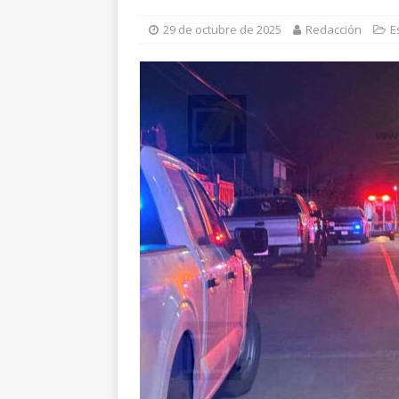
[ 6 de agosto de 2026 ]
D
29 de octubre de 2025
Redacción
E
ESTATAL
[ 6 de agosto de 2026 ]
M
carretera Aldama
ALD
[ 5 de agosto de 2026 ]
G
requiere al menos 60 el
[ 6 de agosto de 2026 ]
H
investigan presunta sobr