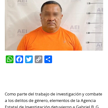
W
F
T
C
C
h
a
w
o
o
at
c
it
p
m
s
e
te
y
p
A
b
r
Li
ar
Como parte del trabajo de investigación y combate
p
o
n
ti
a los delitos de género, elementos de la Agencia
p
o
k
r
Estatal de Investigación detuvieron a Gabriel B. G.,