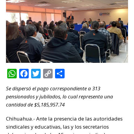
W
F
T
C
C
h
a
w
o
o
Se dispersó el pago correspondiente a 313
at
c
it
p
m
pensionados y jubilados, lo cual representa una
s
e
te
y
p
cantidad de $5,185,957.74
A
b
r
Li
ar
p
o
n
ti
Chihuahua.- Ante la presencia de las autoridades
sindicales y educativas, las y los secretarios
p
o
k
r