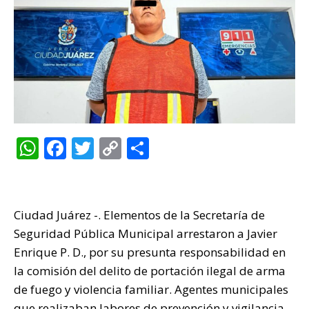
W
F
T
C
C
h
a
w
o
o
at
c
it
p
m
s
e
te
y
p
Ciudad Juárez -. Elementos de la Secretaría de
A
b
r
Li
ar
Seguridad Pública Municipal arrestaron a Javier
p
o
n
ti
Enrique P. D., por su presunta responsabilidad en
la comisión del delito de portación ilegal de arma
p
o
k
r
de fuego y violencia familiar. Agentes municipales
k
que realizaban labores de prevención y vigilancia