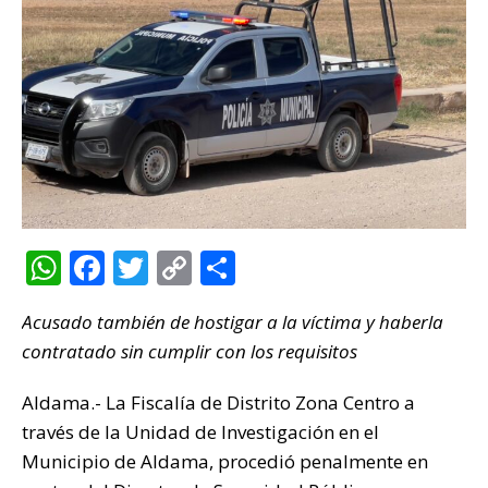
W
F
T
C
C
h
a
w
o
o
Acusado también de hostigar a la víctima y haberla
at
c
it
p
m
contratado sin cumplir con los requisitos
s
e
te
y
p
A
b
r
Li
ar
Aldama.- La Fiscalía de Distrito Zona Centro a
p
o
n
ti
través de la Unidad de Investigación en el
Municipio de Aldama, procedió penalmente en
p
o
k
r