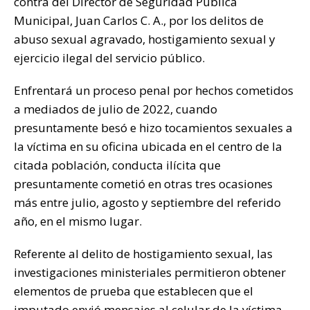
contra del Director de Seguridad Pública
k
Municipal, Juan Carlos C. A., por los delitos de
abuso sexual agravado, hostigamiento sexual y
ejercicio ilegal del servicio público.
Enfrentará un proceso penal por hechos cometidos
a mediados de julio de 2022, cuando
presuntamente besó e hizo tocamientos sexuales a
la víctima en su oficina ubicada en el centro de la
citada población, conducta ilícita que
presuntamente cometió en otras tres ocasiones
más entre julio, agosto y septiembre del referido
año, en el mismo lugar.
Referente al delito de hostigamiento sexual, las
investigaciones ministeriales permitieron obtener
elementos de prueba que establecen que el
imputado envió mensajes al celular de la víctima