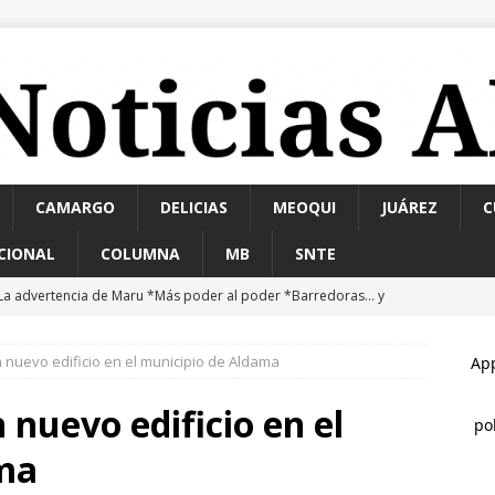
CAMARGO
DELICIAS
MEOQUI
JUÁREZ
C
CIONAL
COLUMNA
MB
SNTE
La advertencia de Maru *Más poder al poder *Barredoras… y
MARCO BONILLA
n nuevo edificio en el municipio de Aldama
an taller de autocuidado a adultos mayores de El Papalote
 nuevo edificio en el
arco Bonilla cumple: inaugura el Paso Superior de Fuerza Aérea y
ma
AMA