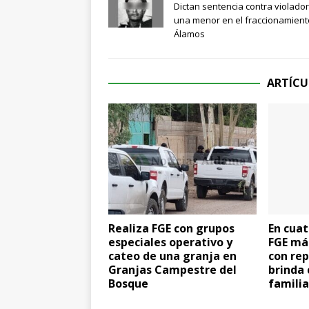
Dictan sentencia contra violado
una menor en el fraccionamient
Álamos
ARTÍCU
Realiza FGE con grupos
En cuat
especiales operativo y
FGE má
cateo de una granja en
con rep
Granjas Campestre del
brinda 
Bosque
familia