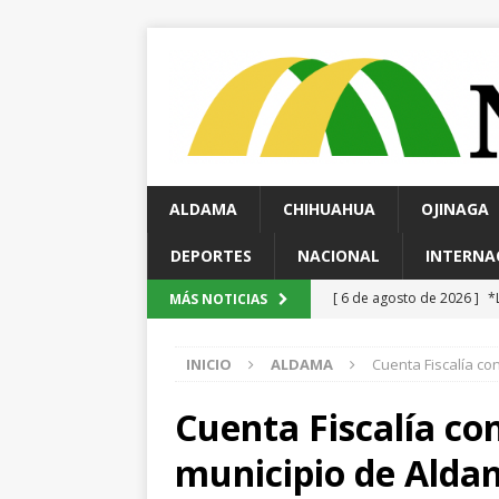
ALDAMA
CHIHUAHUA
OJINAGA
DEPORTES
NACIONAL
INTERNA
[ 6 de agosto de 2026 ]
*
MÁS NOTICIAS
pretextos
CHIHUAHUA 
INICIO
ALDAMA
Cuenta Fiscalía co
[ 6 de agosto de 2026 ]
D
ESTATAL
Cuenta Fiscalía con
[ 6 de agosto de 2026 ]
M
municipio de Alda
carretera Aldama
ALD