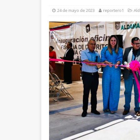
[ 5 de agosto de 2026 ]
G
24 de mayo de 2023
reportero1
Al
requiere al menos 60 el
[ 5 de agosto de 2026 ]
C
[ 5 de agosto de 2026 ]
I
[ 6 de agosto de 2026 ]
E
violencia en Granjas Sac