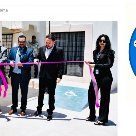
uadalupe y Calvo opera con 21 policías municipales; corporación
dama
ementos más
ESTATAL
ontinúan jornadas de Jóvenes Unen al Barrio
ESTATAL
nauguran quinta edición de Conectando Generaciones
ESTATAL
ncuentran cuerpo encobijado, maniatado y con huellas de
ramento
ESTATAL