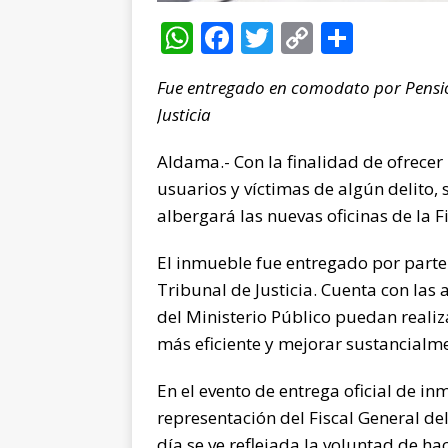
W
F
T
C
C
h
a
w
o
o
Fue entregado en comodato por Pension
at
c
it
p
m
Justicia
s
e
te
y
p
A
b
r
Li
ar
Aldama.- Con la finalidad de ofrecer
p
o
n
ti
usuarios y víctimas de algún delito,
albergará las nuevas oficinas de la F
p
o
k
r
k
El inmueble fue entregado por parte
Tribunal de Justicia. Cuenta con las
del Ministerio Público puedan reali
más eficiente y mejorar sustancialment
En el evento de entrega oficial de inm
representación del Fiscal General de
día se ve reflejada la voluntad de hac